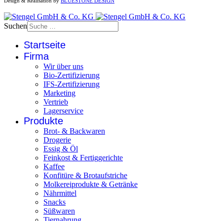
Design & Realisation by
BLUESTONE DESIGN
Suchen
Startseite
Firma
Wir über uns
Bio-Zertifizierung
IFS-Zertifizierung
Marketing
Vertrieb
Lagerservice
Produkte
Brot- & Backwaren
Drogerie
Essig & Öl
Feinkost & Fertiggerichte
Kaffee
Konfitüre & Brotaufstriche
Molkereiprodukte & Getränke
Nährmittel
Snacks
Süßwaren
Tiernahrung