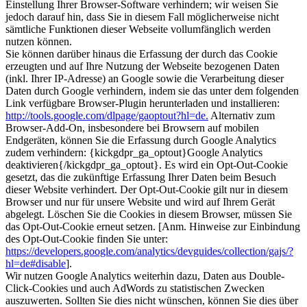
Einstellung Ihrer Browser-Software verhindern; wir weisen Sie
jedoch darauf hin, dass Sie in diesem Fall möglicherweise nicht
sämtliche Funktionen dieser Webseite vollumfänglich werden
nutzen können.
Sie können darüber hinaus die Erfassung der durch das Cookie
erzeugten und auf Ihre Nutzung der Webseite bezogenen Daten
(inkl. Ihrer IP-Adresse) an Google sowie die Verarbeitung dieser
Daten durch Google verhindern, indem sie das unter dem folgenden
Link verfügbare Browser-Plugin herunterladen und installieren:
http://tools.google.com/dlpage/gaoptout?hl=de.
Alternativ zum
Browser-Add-On, insbesondere bei Browsern auf mobilen
Endgeräten, können Sie die Erfassung durch Google Analytics
zudem verhindern: {kickgdpr_ga_optout}Google Analytics
deaktivieren{/kickgdpr_ga_optout}. Es wird ein Opt-Out-Cookie
gesetzt, das die zukünftige Erfassung Ihrer Daten beim Besuch
dieser Website verhindert. Der Opt-Out-Cookie gilt nur in diesem
Browser und nur für unsere Website und wird auf Ihrem Gerät
abgelegt. Löschen Sie die Cookies in diesem Browser, müssen Sie
das Opt-Out-Cookie erneut setzen. [Anm. Hinweise zur Einbindung
des Opt-Out-Cookie finden Sie unter:
https://developers.google.com/analytics/devguides/collection/gajs/?
hl=de#disable
].
Wir nutzen Google Analytics weiterhin dazu, Daten aus Double-
Click-Cookies und auch AdWords zu statistischen Zwecken
auszuwerten. Sollten Sie dies nicht wünschen, können Sie dies über