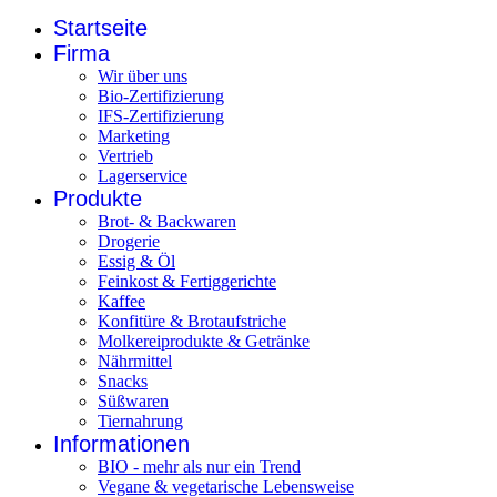
Startseite
Firma
Wir über uns
Bio-Zertifizierung
IFS-Zertifizierung
Marketing
Vertrieb
Lagerservice
Produkte
Brot- & Backwaren
Drogerie
Essig & Öl
Feinkost & Fertiggerichte
Kaffee
Konfitüre & Brotaufstriche
Molkereiprodukte & Getränke
Nährmittel
Snacks
Süßwaren
Tiernahrung
Informationen
BIO - mehr als nur ein Trend
Vegane & vegetarische Lebensweise