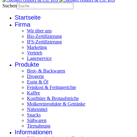
Suchen
Startseite
Firma
Wir über uns
Bio-Zertifizierung
IFS-Zertifizierung
Marketing
Vertrieb
Lagerservice
Produkte
Brot- & Backwaren
Drogerie
Essig & Öl
Feinkost & Fertiggerichte
Kaffee
Konfitüre & Brotaufstriche
Molkereiprodukte & Getränke
Nährmittel
Snacks
Süßwaren
Tiernahrung
Informationen