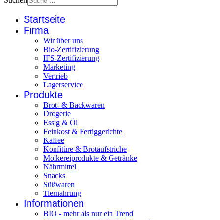
Suchen
Startseite
Firma
Wir über uns
Bio-Zertifizierung
IFS-Zertifizierung
Marketing
Vertrieb
Lagerservice
Produkte
Brot- & Backwaren
Drogerie
Essig & Öl
Feinkost & Fertiggerichte
Kaffee
Konfitüre & Brotaufstriche
Molkereiprodukte & Getränke
Nährmittel
Snacks
Süßwaren
Tiernahrung
Informationen
BIO - mehr als nur ein Trend